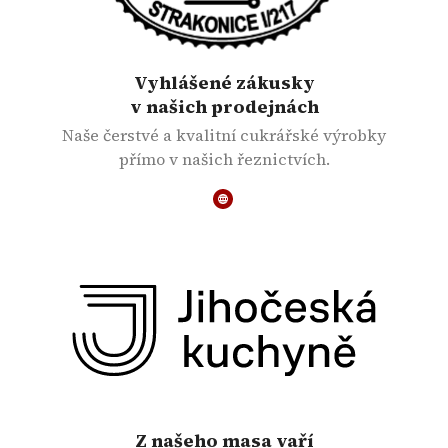
Vyhlášené zákusky
v našich prodejnách
Naše čerstvé a kvalitní cukrářské výrobky
přímo v našich řeznictvích.
Z našeho masa vaří